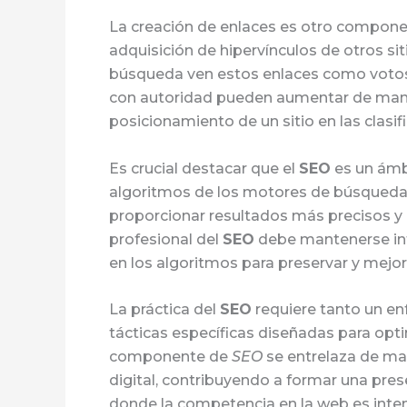
La creación de enlaces es otro compon
adquisición de hipervínculos de otros si
búsqueda ven estos enlaces como votos d
con autoridad pueden aumentar de manera 
posicionamiento de un sitio en las clasif
Es crucial destacar que el
SEO
es un ámb
algoritmos de los motores de búsqueda 
proporcionar resultados más precisos y p
profesional del
SEO
debe mantenerse inf
en los algoritmos para preservar y mejorar
La práctica del
SEO
requiere tanto un en
tácticas específicas diseñadas para optimi
componente de
SEO
se entrelaza de ma
digital, contribuyendo a formar una pres
donde la competencia en la web es inte